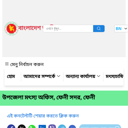
বাংলাদেশ জাতীয় তথ্য বাতায়ন
BN
দেখুন
মেনু নির্বাচন করুন
আমাদের সম্পর্কে
অন্যান্য কার্যালয়
মৎস্যচাষির
উপজেলা মৎস্য অফিস, ফেনী সদর, ফেনী
এই কনটেন্টটি শেয়ার করতে ক্লিক করুন