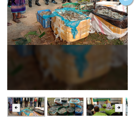
❮
❯
🡸
🡺