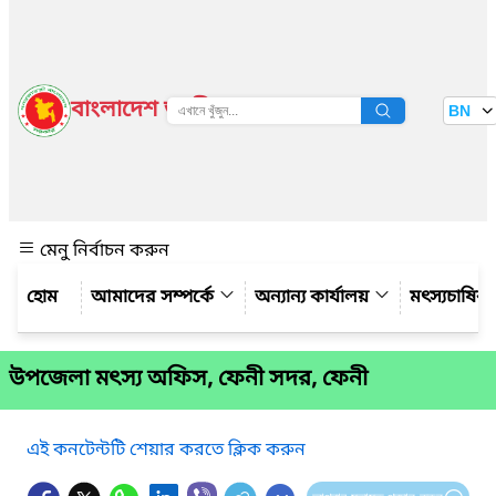
বাংলাদেশ জাতীয় তথ্য বাতায়ন
BN
দেখুন
মেনু নির্বাচন করুন
আমাদের সম্পর্কে
অন্যান্য কার্যালয়
মৎস্যচাষির
উপজেলা মৎস্য অফিস, ফেনী সদর, ফেনী
এই কনটেন্টটি শেয়ার করতে ক্লিক করুন