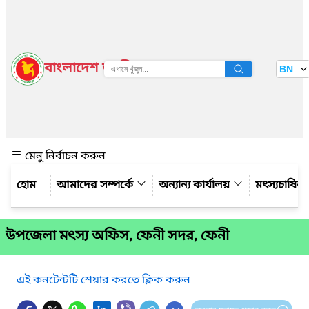
বাংলাদেশ জাতীয় তথ্য বাতায়ন
BN
দেখুন
মেনু নির্বাচন করুন
আমাদের সম্পর্কে
অন্যান্য কার্যালয়
মৎস্যচাষির
উপজেলা মৎস্য অফিস, ফেনী সদর, ফেনী
এই কনটেন্টটি শেয়ার করতে ক্লিক করুন