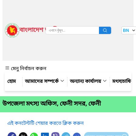
বাংলাদেশ জাতীয় তথ্য বাতায়ন
BN
দেখুন
মেনু নির্বাচন করুন
আমাদের সম্পর্কে
অন্যান্য কার্যালয়
মৎস্যচাষির
উপজেলা মৎস্য অফিস, ফেনী সদর, ফেনী
এই কনটেন্টটি শেয়ার করতে ক্লিক করুন