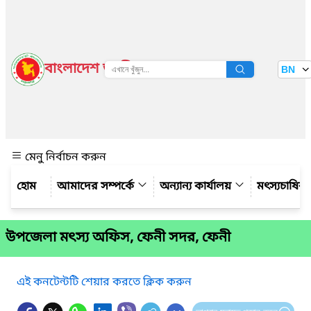
বাংলাদেশ জাতীয় তথ্য বাতায়ন
BN
দেখুন
মেনু নির্বাচন করুন
আমাদের সম্পর্কে
অন্যান্য কার্যালয়
মৎস্যচাষির
উপজেলা মৎস্য অফিস, ফেনী সদর, ফেনী
এই কনটেন্টটি শেয়ার করতে ক্লিক করুন