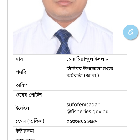
নাম
মোঃ মিরাজুল ইসলাম
সিনিয়র উপজেলা মৎস্য
পদবি
কর্মকর্তা (অ.দা.)
অফিস
ওয়েব পোর্টল
sufofenisadar
ইমেইল
@fisheries.gov.bd
ফোন (অফিস)
০১৩৩৪৯১১৬৪৭
ইন্টারকম