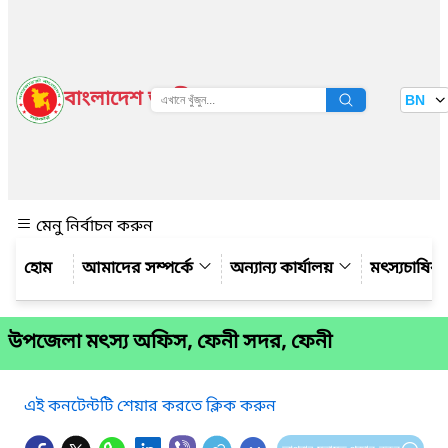
বাংলাদেশ জাতীয় তথ্য বাতায়ন
BN
দেখুন
মেনু নির্বাচন করুন
আমাদের সম্পর্কে
অন্যান্য কার্যালয়
মৎস্যচাষির
উপজেলা মৎস্য অফিস, ফেনী সদর, ফেনী
এই কনটেন্টটি শেয়ার করতে ক্লিক করুন