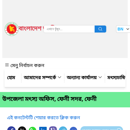
বাংলাদেশ জাতীয় তথ্য বাতায়ন
BN
দেখুন
মেনু নির্বাচন করুন
আমাদের সম্পর্কে
অন্যান্য কার্যালয়
মৎস্যচাষির
উপজেলা মৎস্য অফিস, ফেনী সদর, ফেনী
এই কনটেন্টটি শেয়ার করতে ক্লিক করুন