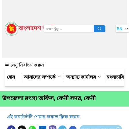
বাংলাদেশ জাতীয় তথ্য বাতায়ন
BN
দেখুন
মেনু নির্বাচন করুন
আমাদের সম্পর্কে
অন্যান্য কার্যালয়
মৎস্যচাষির
উপজেলা মৎস্য অফিস, ফেনী সদর, ফেনী
এই কনটেন্টটি শেয়ার করতে ক্লিক করুন