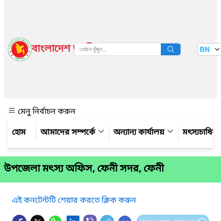
বাংলাদেশ জাতীয় তথ্য বাতায়ন
BN
দেখুন
মেনু নির্বাচন করুন
আমাদের সম্পর্কে
অন্যান্য কার্যালয়
মৎস্যচাষির
উপজেলা মৎস্য অফিস, ফেনী সদর, ফেনী
এই কনটেন্টটি শেয়ার করতে ক্লিক করুন