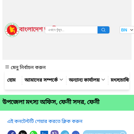
বাংলাদেশ জাতীয় তথ্য বাতায়ন
BN
দেখুন
মেনু নির্বাচন করুন
আমাদের সম্পর্কে
অন্যান্য কার্যালয়
মৎস্যচাষির
উপজেলা মৎস্য অফিস, ফেনী সদর, ফেনী
এই কনটেন্টটি শেয়ার করতে ক্লিক করুন